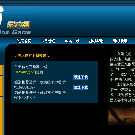
久远之前，“
：：倚天传奇下载频道：：
的大陆，然而
觑奈潘已久的恶
倚天传奇完整客户端
石--“死亡”，“
2026年6月6日
更新
婪”，“嫉妒”，
限速下载
于“奈潘”大陆。
强烈推荐进群下载完整客户端 群
8块魔石散落
号1090881897
限速下载
第一个发现者
强烈推荐进群下载完整客户端 群
役，成为邪恶的
号1090881897!
潘的各个角落