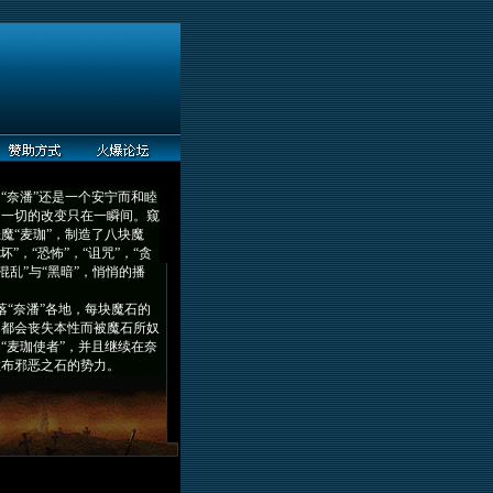
奈潘”还是一个安宁而和睦
，一切的改变只在一瞬间。窥
魔“麦珈”，制造了八块魔
破坏”，“恐怖”，“诅咒”，“贪
“混乱”与“黑暗”，悄悄的播
“奈潘”各地，每块魔石的
，都会丧失本性而被魔石所奴
“麦珈使者”，并且继续在奈
散布邪恶之石的势力。